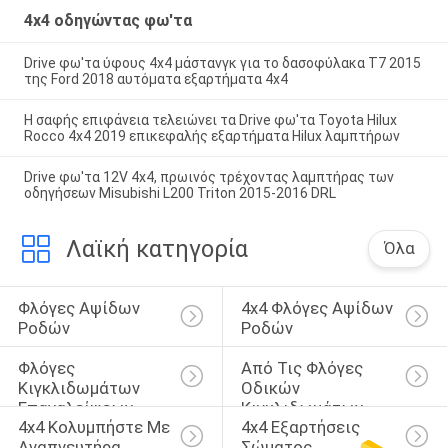
4x4 οδηγώντας φω'τα
Drive φω'τα ύφους 4x4 μάστανγκ για το δασοφύλακα T7 2015
της Ford 2018 αυτόματα εξαρτήματα 4x4
Η σαφής επιφάνεια τελειώνει τα Drive φω'τα Toyota Hilux
Rocco 4x4 2019 επικεφαλής εξαρτήματα Hilux λαμπτήρων
Drive φω'τα 12V 4x4, πρωινός τρέχοντας λαμπτήρας των
οδηγήσεων Misubishi L200 Triton 2015-2016 DRL
Λαϊκή κατηγορία
Όλα
Φλόγες Αψίδων 
4x4 Φλόγες Αψίδων 
Ροδών
Ροδών
Φλόγες 
Από Τις Φλόγες 
Κιγκλιδωμάτων 
Οδικών 
Επαναλείψεων
Κιγκλιδωμάτων
4x4 Κολυμπήστε Με 
4x4 Εξαρτήσεις 
Αναπνευτήρα 
Σώματος