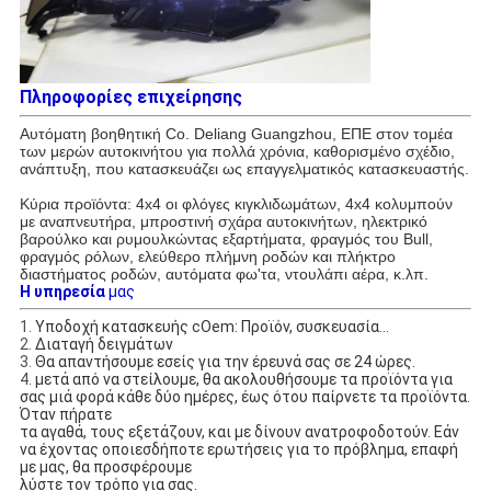
Πληροφορίες επιχείρησης
Αυτόματη βοηθητική Co. Deliang Guangzhou, ΕΠΕ στον τομέα
των μερών αυτοκινήτου για πολλά χρόνια, καθορισμένο σχέδιο,
ανάπτυξη, που κατασκευάζει ως επαγγελματικός κατασκευαστής.
Κύρια προϊόντα: 4x4 οι φλόγες κιγκλιδωμάτων, 4x4 κολυμπούν
με αναπνευτήρα, μπροστινή σχάρα αυτοκινήτων, ηλεκτρικό
βαρούλκο και ρυμουλκώντας εξαρτήματα, φραγμός του Bull,
φραγμός ρόλων, ελεύθερο πλήμνη ροδών και πλήκτρο
διαστήματος ροδών, αυτόματα φω'τα, ντουλάπι αέρα, κ.λπ.
Η υπηρεσία
μας
1.
Υποδοχή κατασκευής cOem: Προϊόν, συσκευασία…
2.
Διαταγή δειγμάτων
3.
Θα απαντήσουμε εσείς για την έρευνά σας σε 24 ώρες.
4.
μετά από να στείλουμε, θα ακολουθήσουμε τα προϊόντα για
σας μιά φορά κάθε δύο ημέρες, έως ότου παίρνετε τα προϊόντα.
Όταν πήρατε
τα αγαθά, τους εξετάζουν, και με δίνουν ανατροφοδοτούν. Εάν
να έχοντας οποιεσδήποτε ερωτήσεις για το πρόβλημα, επαφή
με μας, θα προσφέρουμε
λύστε τον τρόπο για σας.