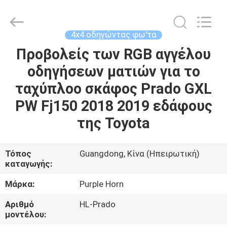
Purple
Horn
E-
Commerce
Co.,
4x4 οδηγώντας φω'τα
Ltd..
All
Rights
Προβολείς των RGB αγγέλου
ΣΠΊΤΙ
Reserved.
οδηγήσεων ματιών για το
ΠΡΟΪΌΝΤΑ
ταχύπλοο σκάφος Prado GXL
PW Fj150 2018 2019 εδάφους
ΒΊΝΤΕΟ
της Toyota
ΠΕΡΊΠΟΥ
Τόπος
Guangdong, Κίνα (Ηπειρωτική)
καταγωγής:
ΕΜΕΊΣ
Μάρκα:
Purple Horn
ΓΎΡΟΣ
Αριθμό
HL-Prado
ΕΡΓΟΣΤΑΣΊΩΝ
μοντέλου: