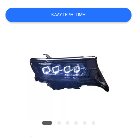
ΖΗΤΉΣΤΕ
ΈΝΑ
ΚΑΛΎΤΕΡΗ ΤΙΜΉ
ΑΠΌΣΠΑΣΜΑ
SHOPPING
ONLINE
SITEMAP
PRIVACY
POLICY