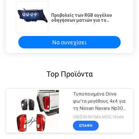
Προβολείς των RGB αγγέλου
οδηγήσεων ματιών για το
ταχύπλοο σκάφος Prado GXL PW
Fj150 2018 2019 εδάφους της
Toyota
Να συνεχίσει
Top Προϊόντα
Τυποποιημένα Drive
φω'τα μεγέθους 4x4 για
τη Nissan Navara Np300/
το λαμπτήρα ουρών των
USD$50-90/Sets MOQ:10sets
οδηγήσεων
ΕΠΑΦΉ