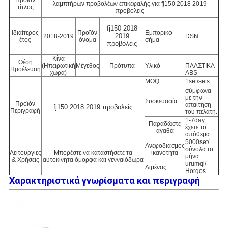
Προϊόν
λαμπτήρων προβολέων επικεφαλής για fj150 2018 2019
τίτλος
προβολείς
fj150 2018
Ιδιαίτερος
Προϊόν
Εμπορικό
2019
2018-2019
DSN
έτος
όνομα
σήμα
προβολείς
Κίνα
Θέση
(Ηπειρωτική
Μέγεθος
Πρότυπα
Υλικό
ΠΛΑΣΤΙΚΑ
Προέλευση
χώρα)
ABS
MOQ
1set/sets
σύμφωνα
με την
Συσκευασία
Προϊόν
απαίτηση
fj150 2018 2019 προβολείς
Περιγραφή
του πελάτη.
1-7day
Παραδώστε
έχετε το
αγαθά
απόθεμα
5000set/
Ανεφοδιασμός
σύνολα το
Λειτουργίες
Μπορέστε να καταστήσετε τα
ικανότητα
μήνα
& Χρήσεις
αυτοκίνητα όμορφα και γενναιόδωρα
urumqi/
Λιμένας
Horgos
Χαρακτηριστικά γνωρίσματα και περιγραφή