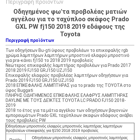
Περιγραφή προϊόντων
Οδηγημένος φω'τα προβολέας ματιών
αγγέλου για το ταχύπλοο σκάφος Prado
GXL PW fj150 2018 2019 εδάφους της
Toyota
Περιγραφή προϊόντων
Των οδηγήσεων Bu-gti ύφους προβολέων το επικεφαλής rgb
χρώμα λαμπτήρων λαμπτήρων μπροστινό ελαφρύ μπροστινό
για pra-κάνει fj150 το 2018 2019 προβολείς
Νεώτερος επικεφαλής λαμπτήρας προβολέων για Prado 2017
2018 2019 FJ150 GRJ150 UZJ150
Επικεφαλής ελαφρύς προβολέας λαμπτήρων οδηγήσεων για
Prado 2019 FJ150 GRJ150 UZJ150
2018 ΕΠΙΚΕΦΑΛΗΣ ΛΑΜΠΤΗΡΑΣ για το prado της TOYOTA στο
ύφος Buggati
ΠΛΗΡΗΣ ΟΔΗΓΗΜΕΝΟΣ ΕΠΙΚΕΦΑΛΉΣ ΕΛΑΦΡΎΣ ΛΑΜΠΤΉΡΑΣ
DAYLINE ΜΕ ΤΟΥΣ ΔΕΊΚΤΕΣ TOYOTA LC PRADO FJ150 2018-
2019
2018 το έτος για τα μάτια αγγέλου των οδηγήσεων βαγονιών
εμπορευμάτων Prado GXL ταχύπλοων σκαφών εδάφους ανάβει
τους προβολείς PW
Οδηγήσεων μπροστινός ελαφρύς μπροστινός λαμπτήρας λαμπτήρων
προβολέων επικεφαλής για fj150 2018 2019 προβολείς
Οδηγήσεων μπροστινός ελαφρύς μπροστινός λαμπτήρας