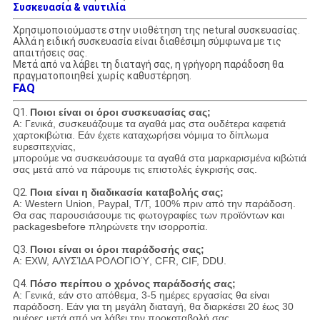
Συσκευασία & ναυτιλία
Χρησιμοποιούμαστε στην υιοθέτηση της netural συσκευασίας.
Αλλά η ειδική συσκευασία είναι διαθέσιμη σύμφωνα με τις
απαιτήσεις σας.
Μετά από να λάβει τη διαταγή σας, η γρήγορη παράδοση θα
πραγματοποιηθεί χωρίς καθυστέρηση.
FAQ
Q1.
Ποιοι είναι οι όροι συσκευασίας σας;
Α: Γενικά, συσκευάζουμε τα αγαθά μας στα ουδέτερα καφετιά
χαρτοκιβώτια. Εάν έχετε καταχωρήσει νόμιμα το δίπλωμα
ευρεσιτεχνίας,
μπορούμε να συσκευάσουμε τα αγαθά στα μαρκαρισμένα κιβώτιά
σας μετά από να πάρουμε τις επιστολές έγκρισής σας.
Q2.
Ποια είναι η διαδικασία καταβολής σας;
Α: Western Union, Paypal, T/T, 100% πριν από την παράδοση.
Θα σας παρουσιάσουμε τις φωτογραφίες των προϊόντων και
packagesbefore πληρώνετε την ισορροπία.
Q3.
Ποιοι είναι οι όροι παράδοσής σας;
Α: EXW, ΑΛΥΣΊΔΑ ΡΟΛΟΓΙΟΎ, CFR, CIF, DDU.
Q4.
Πόσο περίπου ο χρόνος παράδοσής σας;
Α: Γενικά, εάν στο απόθεμα, 3-5 ημέρες εργασίας θα είναι
παράδοση. Εάν για τη μεγάλη διαταγή, θα διαρκέσει 20 έως 30
ημέρες μετά από να λάβει την προκαταβολή σας.