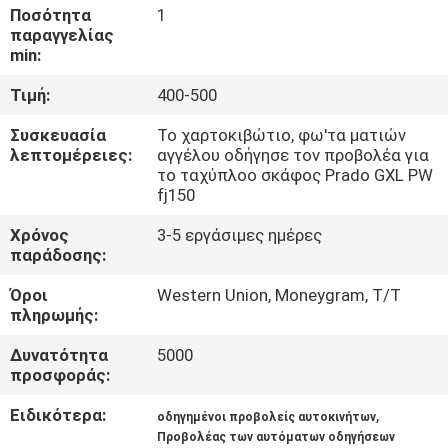
Ποσότητα
1
παραγγελίας
ΠΟΙΟΤΙΚΌΣ
min:
ΈΛΕΓΧΟΣ
Τιμή:
400-500
Συσκευασία
Το χαρτοκιβώτιο, φω'τα ματιών
ΜΑΣ
λεπτομέρειες:
αγγέλου οδήγησε τον προβολέα για
ΕΛΆΤΕ
το ταχύπλοο σκάφος Prado GXL PW
fj150
ΣΕ
Χρόνος
3-5 εργάσιμες ημέρες
ΕΠΑΦΉ
παράδοσης:
ΜΕ
Όροι
Western Union, Moneygram, T/T
πληρωμής:
ΝΈΑ
Δυνατότητα
5000
προσφοράς:
ΠΕΡΙΠΤΏΣΕΙΣ
Ειδικότερα:
,
οδηγημένοι προβολείς αυτοκινήτων
Προβολέας των αυτόματων οδηγήσεων