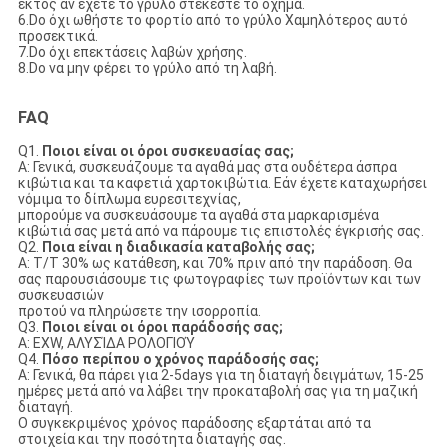
εκτός αν έχετε το γρύλο στέκεστε το όχημα.
6.Do όχι ωθήστε το φορτίο από το γρύλο Χαμηλότερος αυτό
προσεκτικά.
7.Do όχι επεκτάσεις λαβών χρήσης.
8.Do να μην φέρει το γρύλο από τη λαβή.
FAQ
Q1.
Ποιοι είναι οι όροι συσκευασίας σας;
Α: Γενικά, συσκευάζουμε τα αγαθά μας στα ουδέτερα άσπρα
κιβώτια και τα καφετιά χαρτοκιβώτια. Εάν έχετε καταχωρήσει
νόμιμα το δίπλωμα ευρεσιτεχνίας,
μπορούμε να συσκευάσουμε τα αγαθά στα μαρκαρισμένα
κιβώτιά σας μετά από να πάρουμε τις επιστολές έγκρισής σας.
Q2.
Ποια είναι η διαδικασία καταβολής σας;
Α: T/T 30% ως κατάθεση, και 70% πριν από την παράδοση. Θα
σας παρουσιάσουμε τις φωτογραφίες των προϊόντων και των
συσκευασιών
προτού να πληρώσετε την ισορροπία.
Q3.
Ποιοι είναι οι όροι παράδοσής σας;
Α: EXW, ΑΛΥΣΊΔΑ ΡΟΛΟΓΙΟΎ
Q4.
Πόσο περίπου ο χρόνος παράδοσής σας;
Α: Γενικά, θα πάρει για 2-5days για τη διαταγή δειγμάτων, 15-25
ημέρες μετά από να λάβει την προκαταβολή σας για τη μαζική
διαταγή.
Ο συγκεκριμένος χρόνος παράδοσης εξαρτάται από τα
στοιχεία και την ποσότητα διαταγής σας.