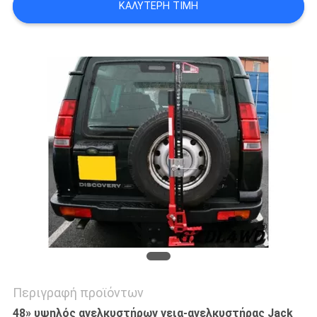
ΚΑΛΎΤΕΡΗ ΤΙΜΉ
ΖΗΤΉΣΤΕ
ΈΝΑ
ΑΠΌΣΠΑΣΜΑ
SHOPPING
ONLINE
SITEMAP
PRIVACY
POLICY
Περιγραφή προϊόντων
48» υψηλός ανελκυστήρων γεια-ανελκυστήρας Jack