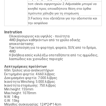
τοπ
clevis σφιγκτηρών
2.Adjustable
μπορεί να
κινηθεί προς οποιαδήποτε θέση στα όρθια
πρότυπα χάλυβα για τη στερέωση
3.Factory
που εξετάζεται για την αξιοπιστία και
την ασφάλεια
Instrution
Ολοκαίνουργιος και υψηλός - ποιότητα
4WD βαρέων καθηκόντων από το γρύλο οδικής
αποκατάστασης
Τακτοποίηση για το φορτηγό, φορείο, SUV, από το δρόμο,
4WD
Η βοήθεια εσείς κυλά έξω οποτεδήποτε από τις αμμώδεις,
λασπώδεις και χιονώδεις περιοχές
Λεπτομέρειες προϊόντων
60in. Γρύλος γεια-ανελκυστήρων
Εκτιμημένο φορτίο: 4.660 λίβρες.
Δοκιμασμένο φορτίο: 7.000 λίβρες.
Ικανότητα Winching: 5.000 λίβρες.
Ικανότητα στερέωσης: 750 λίβρες
Min.height: 155mm
Max.height: 1070mm
N.W.: 14kg
G.W.: 15kg
Μέγεθος συσκευασίας: 124*24*14cm