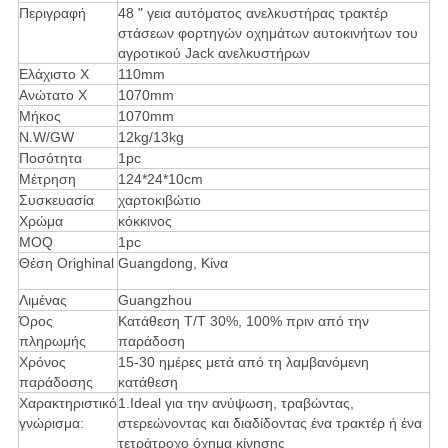
Περιγραφή
48 " γεια αυτόματος ανελκυστήρας τρακτέρ
στάσεων φορτηγών οχημάτων αυτοκινήτων του
αγροτικού Jack ανελκυστήρων
Ελάχιστο Χ
110mm
Ανώτατο Χ
1070mm
Μήκος
1070mm
N.W/GW
12kg/13kg
Ποσότητα
1pc
Μέτρηση
124*24*10cm
Συσκευασία
χαρτοκιβώτιο
Χρώμα
κόκκινος
MOQ
1pc
Θέση Orighinal
Guangdong, Κίνα
Λιμένας
Guangzhou
Όρος
Κατάθεση T/T 30%, 100% πριν από την
πληρωμής
παράδοση
Χρόνος
15-30 ημέρες μετά από τη λαμβανόμενη
παράδοσης
κατάθεση
Χαρακτηριστικό
1.Ideal
για την ανύψωση, τραβώντας,
γνώρισμα:
στερεώνοντας και διαδίδοντας ένα τρακτέρ ή ένα
τετράτροχο όχημα κίνησης