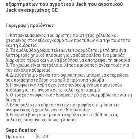
εξαρτημάτων του αγροτικού Jack του αγροτικού
Jack εγκεκριμένος CE
Περιγραφή προϊόντων
1. Κατασκευασμένος του αρίστης ποιότητας χάλυβα και
χτισμένος στον εξαναγκασμό των προτύπων για την ποιότητα
και τη διάρκεια
2. Το αμόλυβδο χρώμα τελειώνει εφαρμόζεται μετά από ένα
λεπτομερές χημικό πλύσιμο για να εξασφαλίσει ένα μακράς
διαρκείας τέρμα και για να βοηθήσει να αποτρέψει τη σκουριά
3. Το χρώμα είναι πετρέλαιο, λίπος και ρύπος-ανθεκτικός για
τον εύκολο καθαρισμό
4. Διευθετήσιμο clevis τοπ-σφιγκτηρών μπορεί να στερεώσει
σε οποιαδήποτε θέση στα όρθια πρότυπα χάλυβα
5. Η ανυψωτική λαβή έχει ένα επενδεδυμένο με καουτσούκ
πιάσιμο για την άνεση και το καλύτερο πιάσιμο
6. Ο τραχύς ανυψωτικός δρομέας μύτης είναι ραβδωτός για τη
δύναμη
7. Εξασφαλίστε ο σύρτης ότι αντιστροφής επιτρέπει τις
ανυψωτικές ή χαμηλώνοντας διαδικασίες
8. Η ευρεία βάση αποτρέπει το γρύλο από τη βύθιση στις
μαλακές επιφάνειες όπως η λάσπη
Sepcification
Πρότυπο
FJ-48