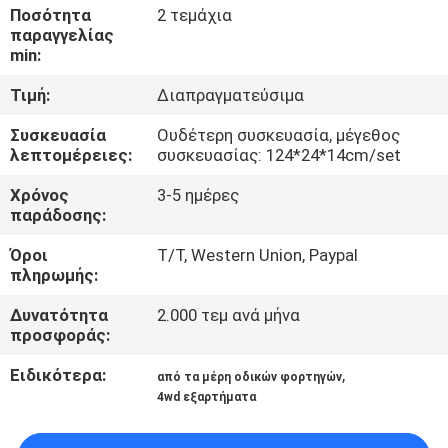
Ποσότητα
2 τεμάχια
παραγγελίας
ΠΟΙΟΤΙΚΌΣ
min:
ΈΛΕΓΧΟΣ
Τιμή:
Διαπραγματεύσιμα
Συσκευασία
Ουδέτερη συσκευασία, μέγεθος
ΜΑΣ
λεπτομέρειες:
συσκευασίας: 124*24*14cm/set
ΕΛΆΤΕ
Χρόνος
3-5 ημέρες
ΣΕ
παράδοσης:
ΕΠΑΦΉ
Όροι
T/T, Western Union, Paypal
ΜΕ
πληρωμής:
Δυνατότητα
2.000 τεμ ανά μήνα
προσφοράς:
ΝΈΑ
Ειδικότερα:
,
από τα μέρη οδικών φορτηγών
4wd εξαρτήματα
ΠΕΡΙΠΤΏΣΕΙΣ