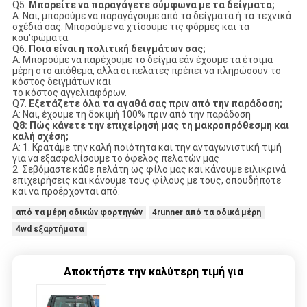
Q5.
Μπορείτε να παραγάγετε σύμφωνα με τα δείγματα;
Α: Ναι, μπορούμε να παραγάγουμε από τα δείγματα ή τα τεχνικά
σχέδιά σας. Μπορούμε να χτίσουμε τις φόρμες και τα
κοu'φώματα.
Q6.
Ποια είναι η πολιτική δειγμάτων σας;
Α: Μπορούμε να παρέχουμε το δείγμα εάν έχουμε τα έτοιμα
μέρη στο απόθεμα, αλλά οι πελάτες πρέπει να πληρώσουν το
κόστος δειγμάτων και
το κόστος αγγελιαφόρων.
Q7.
Εξετάζετε όλα τα αγαθά σας πριν από την παράδοση;
Α: Ναι, έχουμε τη δοκιμή 100% πριν από την παράδοση
Q8: Πώς κάνετε την επιχείρησή μας τη μακροπρόθεσμη και
καλή σχέση;
Α: 1. Κρατάμε την καλή ποιότητα και την ανταγωνιστική τιμή
για να εξασφαλίσουμε το όφελος πελατών μας
2. Σεβόμαστε κάθε πελάτη ως φίλο μας και κάνουμε ειλικρινά
επιχειρήσεις και κάνουμε τους φίλους με τους, οπουδήποτε
και να προέρχονται από.
από τα μέρη οδικών φορτηγών
4runner από τα οδικά μέρη
4wd εξαρτήματα
Αποκτήστε την καλύτερη τιμή για