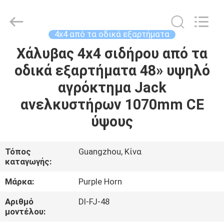
Purple
Horn
E-
Commerce
Co.,
4x4 από τα οδικά εξαρτήματα
Ltd..
All
Rights
Χάλυβας 4x4 σιδήρου από τα
ΣΠΊΤΙ
Reserved.
οδικά εξαρτήματα 48» υψηλό
ΠΡΟΪΌΝΤΑ
αγρόκτημα Jack
ανελκυστήρων 1070mm CE
ΒΊΝΤΕΟ
ύψους
ΠΕΡΊΠΟΥ
Τόπος
Guangzhou, Κίνα
καταγωγής:
ΕΜΕΊΣ
Μάρκα:
Purple Horn
ΓΎΡΟΣ
Αριθμό
Dl-FJ-48
ΕΡΓΟΣΤΑΣΊΩΝ
μοντέλου: