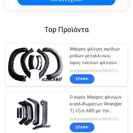
Top Προϊόντα
Μαύρες φλόγες αψίδων
ροδών μεταλλινών,
ύφος τσεπών φλογών
κιγκλιδωμάτων της
Διαπραγματεύσιμα MOQ:2 ομάδες
Toyota Hilux Vigo 2012 -
ΕΠΑΦΉ
2014
Ο ευρύς Μαύρος φλογών
κιγκλιδωμάτων Wrangler
Tj τζιπ ABS με την
κατασκευασμένη
Διαπραγματεύσιμα MOQ:2 ομάδες
επιφάνεια τελειώνει
ΕΠΑΦΉ