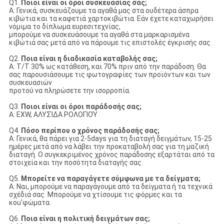
Q1.
Ποιοι είναι οι όροι συσκευασίας σας;
Α: Γενικά, συσκευάζουμε τα αγαθά μας στα ουδέτερα άσπρα
κιβώτια και τα καφετιά χαρτοκιβώτια. Εάν έχετε καταχωρήσει
νόμιμα το δίπλωμα ευρεσιτεχνίας,
μπορούμε να συσκευάσουμε τα αγαθά στα μαρκαρισμένα
κιβώτιά σας μετά από να πάρουμε τις επιστολές έγκρισής σας.
Q2.
Ποια είναι η διαδικασία καταβολής σας;
Α: T/T 30% ως κατάθεση, και 70% πριν από την παράδοση. Θα
σας παρουσιάσουμε τις φωτογραφίες των προϊόντων και των
συσκευασιών
προτού να πληρώσετε την ισορροπία.
Q3.
Ποιοι είναι οι όροι παράδοσής σας;
Α: EXW, ΑΛΥΣΊΔΑ ΡΟΛΟΓΙΟΎ
Q4.
Πόσο περίπου ο χρόνος παράδοσής σας;
Α: Γενικά, θα πάρει για 2-5days για τη διαταγή δειγμάτων, 15-25
ημέρες μετά από να λάβει την προκαταβολή σας για τη μαζική
διαταγή. Ο συγκεκριμένος χρόνος παράδοσης εξαρτάται από τα
στοιχεία και την ποσότητα διαταγής σας.
Q5.
Μπορείτε να παραγάγετε σύμφωνα με τα δείγματα;
Α: Ναι, μπορούμε να παραγάγουμε από τα δείγματα ή τα τεχνικά
σχέδιά σας. Μπορούμε να χτίσουμε τις φόρμες και τα
κοu'φώματα.
Q6.
Ποια είναι η πολιτική δειγμάτων σας;