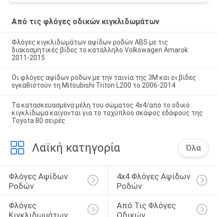
Από τις φλόγες οδικών κιγκλιδωμάτων
Φλόγες κιγκλιδωμάτων αψίδων ροδών ABS με τις
διακοσμητικές βίδες το κατάλληλο Volkswagen Amarok
2011-2015
Οι φλόγες αψίδων ροδών με την ταινία της 3M και οι βίδες
εγκαθιστούν τη Mitsubishi Triton L200 το 2006-2014
Τα κατασκευασμένα μέλη του σώματος 4x4/από το οδικό
κιγκλίδωμα καίγονται για το ταχύπλοο σκάφος εδάφους της
Toyota 80 σειρές
Λαϊκή κατηγορία
Όλα
Φλόγες Αψίδων 
4x4 Φλόγες Αψίδων 
Ροδών
Ροδών
Φλόγες 
Από Τις Φλόγες 
Κιγκλιδωμάτων 
Οδικών 