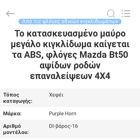
Purple
Horn
E-
Commerce
Co.,
Από τις φλόγες οδικών κιγκλιδωμάτων
Ltd..
All
Rights
Το κατασκευασμένο μαύρο
ΣΠΊΤΙ
Reserved.
μεγάλο κιγκλίδωμα καίγεται
ΠΡΟΪΌΝΤΑ
τα ABS, φλόγες Mazda Bt50
αψίδων ροδών
ΒΊΝΤΕΟ
επαναλείψεων 4X4
ΠΕΡΊΠΟΥ
Τόπος
Χεφέι
καταγωγής:
ΕΜΕΊΣ
Μάρκα:
Purple Horn
ΓΎΡΟΣ
Αριθμό
Dl-βάρος-16
ΕΡΓΟΣΤΑΣΊΩΝ
μοντέλου: