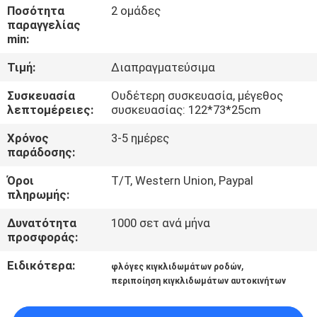
Ποσότητα
2 ομάδες
παραγγελίας
ΠΟΙΟΤΙΚΌΣ
min:
ΈΛΕΓΧΟΣ
Τιμή:
Διαπραγματεύσιμα
Συσκευασία
Ουδέτερη συσκευασία, μέγεθος
ΜΑΣ
λεπτομέρειες:
συσκευασίας: 122*73*25cm
ΕΛΆΤΕ
Χρόνος
3-5 ημέρες
ΣΕ
παράδοσης:
ΕΠΑΦΉ
Όροι
T/T, Western Union, Paypal
ΜΕ
πληρωμής:
Δυνατότητα
1000 σετ ανά μήνα
προσφοράς:
ΝΈΑ
Ειδικότερα:
,
φλόγες κιγκλιδωμάτων ροδών
περιποίηση κιγκλιδωμάτων αυτοκινήτων
ΠΕΡΙΠΤΏΣΕΙΣ