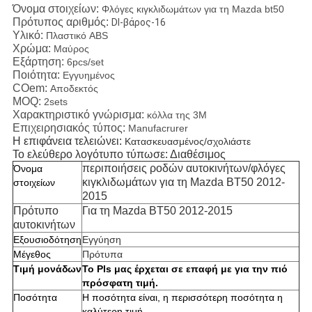
Όνομα στοιχείων:
Φλόγες κιγκλιδωμάτων για τη Mazda bt50
Πρότυπος αριθμός:
Dl-βάρος-16
Υλικό:
Πλαστικό ABS
Χρώμα:
Μαύρος
Εξάρτηση:
6pcs/set
Ποιότητα:
Εγγυημένος
COem:
Αποδεκτός
MOQ:
2sets
Χαρακτηριστικό γνώρισμα:
κόλλα της 3M
Επιχειρησιακός τύπος:
Manufacrurer
Η επιφάνεια τελειώνει:
Κατασκευασμένος/σχολιάστε
Το ελεύθερο λογότυπο τύπωσε: Διαθέσιμος
περιποιήσεις ροδών αυτοκινήτων/φλόγες
Όνομα
κιγκλιδωμάτων για τη Mazda BT50 2012-
στοιχείων
2015
Πρότυπο
Για τη Mazda BT50 2012-2015
αυτοκινήτων
Εξουσιοδότηση
Εγγύηση
Μέγεθος
Πρότυπα
Τιμή μονάδων
Το Pls μας έρχεται σε επαφή με για την πιό
πρόσφατη τιμή.
Ποσότητα
Η ποσότητα είναι, η περισσότερη ποσότητα η
καλύτερη τιμή