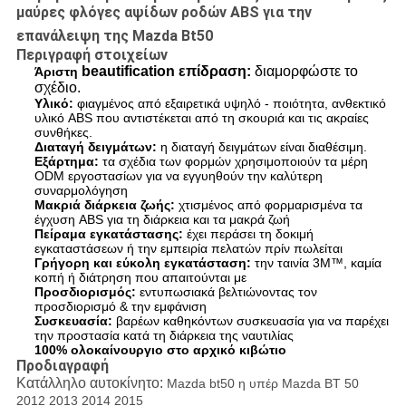
μαύρες φλόγες αψίδων ροδών ABS για την
επανάλειψη της Mazda Bt50
Περιγραφή στοιχείων
beautification επίδραση:
διαμορφώστε το
Άριστη
σχέδιο.
Υλικό:
φιαγμένος από εξαιρετικά υψηλό - ποιότητα, ανθεκτικό
υλικό ABS που αντιστέκεται από τη σκουριά και τις ακραίες
συνθήκες.
Διαταγή δειγμάτων:
η διαταγή δειγμάτων είναι διαθέσιμη.
Εξάρτημα:
τα σχέδια των φορμών χρησιμοποιούν τα μέρη
ODM εργοστασίων για να εγγυηθούν την καλύτερη
συναρμολόγηση
Μακριά διάρκεια ζωής:
χτισμένος από φορμαρισμένα τα
έγχυση ABS για τη διάρκεια και τα μακρά ζωή
Πείραμα εγκατάστασης:
έχει περάσει τη δοκιμή
εγκαταστάσεων ή την εμπειρία πελατών πρίν πωλείται
Γρήγορη και εύκολη εγκατάσταση:
την ταινία 3M™, καμία
κοπή ή διάτρηση που απαιτούνται με
Προσδιορισμός:
εντυπωσιακά βελτιώνοντας τον
προσδιορισμό & την εμφάνιση
Συσκευασία:
βαρέων καθηκόντων συσκευασία για να παρέχει
την προστασία κατά τη διάρκεια της ναυτιλίας
100% ολοκαίνουργιο στο αρχικό κιβώτιο
Προδιαγραφή
Κατάλληλο αυτοκίνητο:
Mazda bt50 η υπέρ Mazda BT 50
2012 2013 2014 2015