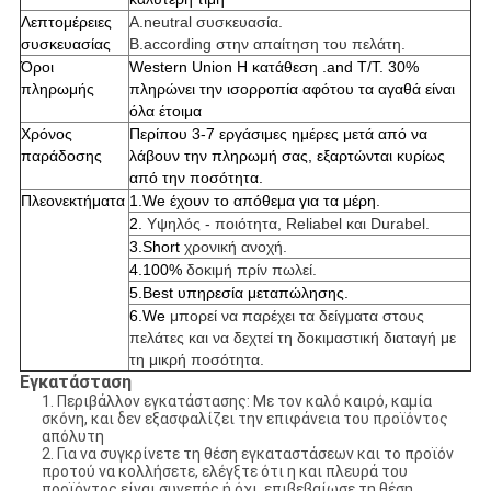
Λεπτομέρειες
A.neutral συσκευασία.
συσκευασίας
B.according στην απαίτηση του πελάτη.
Όροι
Western Union Η κατάθεση .and T/T. 30%
πληρωμής
πληρώνει την ισορροπία αφότου τα αγαθά είναι
όλα έτοιμα
Χρόνος
Περίπου 3-7 εργάσιμες ημέρες μετά από να
παράδοσης
λάβουν την πληρωμή σας, εξαρτώνται κυρίως
από την ποσότητα.
Πλεονεκτήματα
1.We
έχουν το απόθεμα για τα μέρη.
2.
Υψηλός - ποιότητα, Reliabel και Durabel.
3.Short
χρονική ανοχή.
4.100%
δοκιμή πρίν πωλεί.
5.Best υπηρεσία μεταπώλησης.
6.We
μπορεί να παρέχει τα δείγματα στους
πελάτες και να δεχτεί τη δοκιμαστική διαταγή με
τη μικρή ποσότητα.
Εγκατάσταση
1. Περιβάλλον εγκατάστασης: Με τον καλό καιρό, καμία
σκόνη, και δεν εξασφαλίζει την επιφάνεια του προϊόντος
απόλυτη
2. Για να συγκρίνετε τη θέση εγκαταστάσεων και το προϊόν
προτού να κολλήσετε, ελέγξτε ότι η και πλευρά του
προϊόντος είναι συνεπής ή όχι, επιβεβαίωσε τη θέση