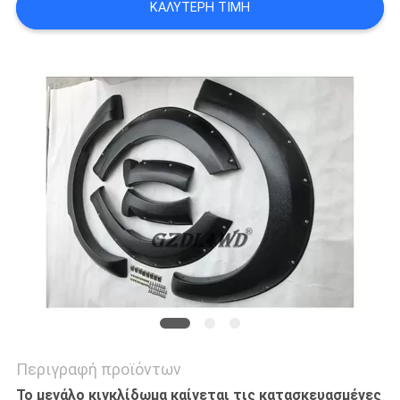
ΚΑΛΎΤΕΡΗ ΤΙΜΉ
ΖΗΤΉΣΤΕ
ΈΝΑ
ΑΠΌΣΠΑΣΜΑ
SHOPPING
ONLINE
SITEMAP
PRIVACY
POLICY
Περιγραφή προϊόντων
Το μεγάλο κιγκλίδωμα καίγεται τις κατασκευασμένες