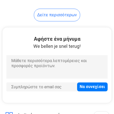
92
Δείτε περισσότερων
μπροστινή φρουρά
προφυλακτήρων
Αφήστε ένα μήνυμα
We bellen je snel terug!
8
βαρέων
καθηκόντων
ηλεκτρικό
βαρούλκο